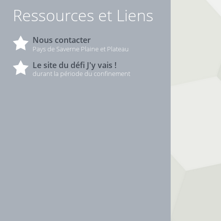
Ressources et Liens
Nous contacter
Pays de Saverne Plaine et Plateau
Le site du défi J'y vais !
durant la période du confinement