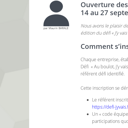
Ouverture des 
14 au 27 sept
Nous avons le plaisir d
par Maurin BARALE
édition du défi « J’y vais
Comment s’ins
Chaque entreprise, éta
Défi « Au boulot, j’y vais
référent défi identifié.
Cette inscription se d
Le référent inscri
https://defi-jyvais.
Un « code équipe 
participations qu