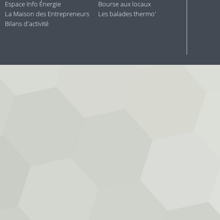
Espace Info Énergie
Bourse aux locaux
La Maison des Entrepreneurs
Les balades thermo'
Bilans d'activité