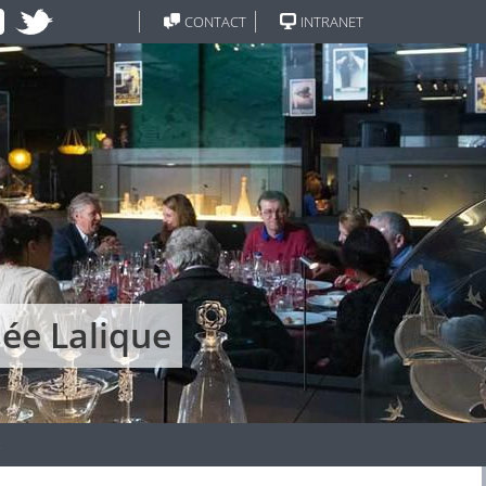
CONTACT
INTRANET
sée Lalique
s