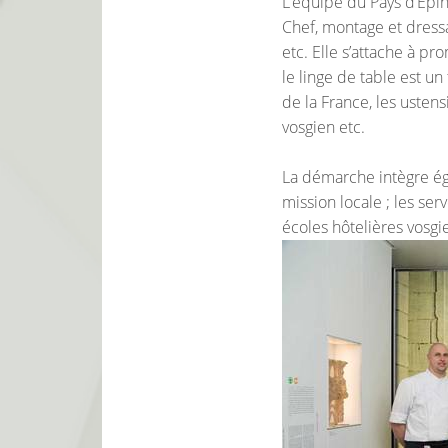
L’équipe du Pays d’Epin
Chef, montage et dressa
etc. Elle s’attache à pr
le linge de table est un 
de la France, les ustens
vosgien etc.
La démarche intègre ég
mission locale ; les se
écoles hôtelières vosgi