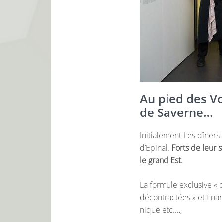
Au pied des Vo
de Saverne…
Initialement Les dîners 
d’Epinal.
Forts de leur s
le grand Est.
La formule exclusive « d
décontractées » et fina
nique etc.…,