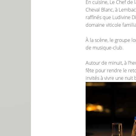
En cuisine, Le Chef de l
Cheval Blanc, à Lembach
raffinés que Ludivine Di
domaine viticole familia
À la scène, le groupe l
de musique-club.
Autour de minuit, à l’he
fête pour rendre le ret
invités à vivre une nuit