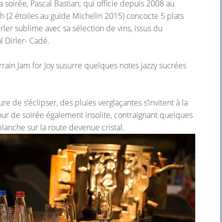
a soirée, Pascal Bastian; qui officie depuis 2008 au
 (2 étoiles au guide Michelin 2015) concocte 5 plats
rler sublime avec sa sélection de vins, issus du
l Dirler- Cadé.
orrain Jam for Joy susurre quelques notes jazzy sucrées
ure de s’éclipser, des pluies verglaçantes s’invitent à la
our de soirée également insolite, contraignant quelques
 blanche sur la route devenue cristal.