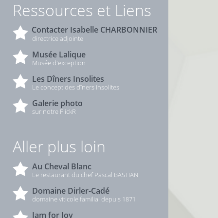
Ressources et Liens
Contacter Isabelle CHARBONNIER
directrice adjointe
Musée Lalique
Musée d'exception
Les Dîners Insolites
Le concept des dîners insolites
Galerie photo
sur notre FlickR
Aller plus loin
Au Cheval Blanc
Le restaurant du chef Pascal BASTIAN
Domaine Dirler-Cadé
domaine viticole familial depuis 1871
Jam for Joy