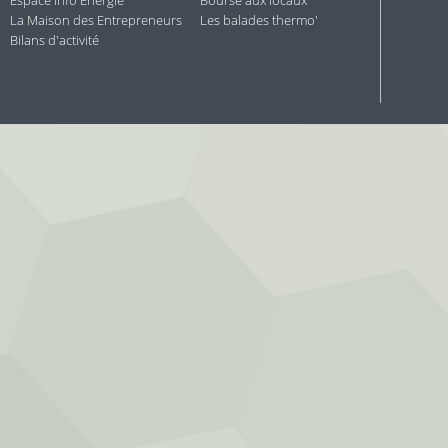
Espace Info Énergie
Bourse aux locaux
La Maison des Entrepreneurs
Les balades thermo'
Bilans d'activité