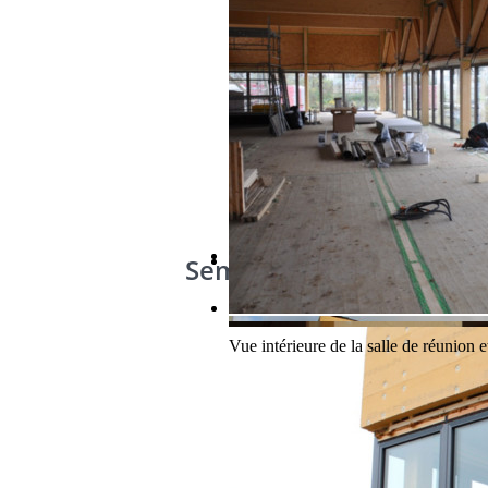
Semaine 30
Un premier bureau test a été cloisonn
On se rend bien compte de l’épaisseur 
Vue intérieure de la salle de réunion e