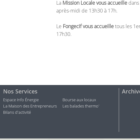
La
Mission Locale vous accueille
dans 
après-midi de 13h30 à 17h.
Le
Fongecif vous accueille
tous les 1e
17h30.
Nos Services
Archiv
Espace Info Énergie
Bourse aux locaux
La Maison des Entrepreneurs
Les balades thermo'
Bilans d'activité