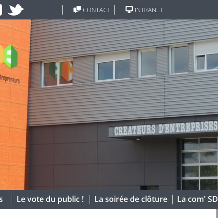
CONTACT
INTRANET
s
Le vote du public !
La soirée de clôture
La com' S