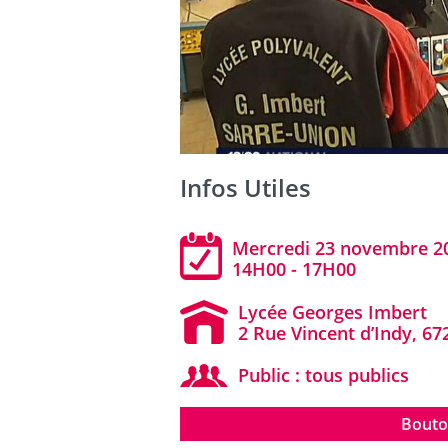
Infos Utiles
Mercredi 23 novembre 2
14H00 - 17H00
Lycée Georges Imbert
2 Rue Vincent d’Indy, 6
Public : tous publics
Bouto