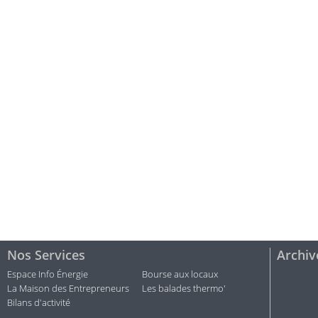
Nos Services
Archiv
Espace Info Énergie
Bourse aux locaux
La Maison des Entrepreneurs
Les balades thermo'
Bilans d'activité