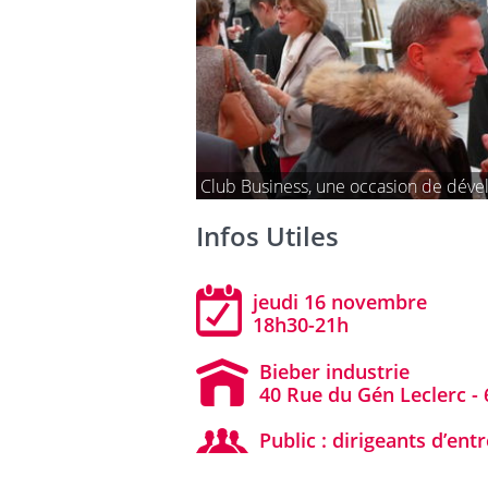
Club Business, une occasion de dével
Infos Utiles
jeudi 16 novembre
18h30-21h
Bieber industrie
40 Rue du Gén Leclerc -
Public : dirigeants d’ent