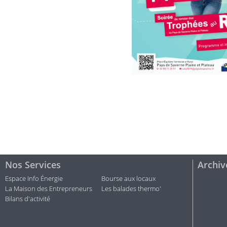
Nos Services
Archiv
Espace Info Énergie
Bourse aux locaux
La Maison des Entrepreneurs
Les balades thermo'
Bilans d'activité