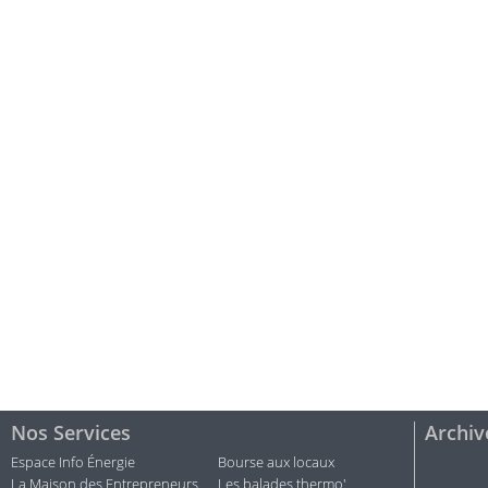
Nos Services
Archiv
Espace Info Énergie
Bourse aux locaux
La Maison des Entrepreneurs
Les balades thermo'