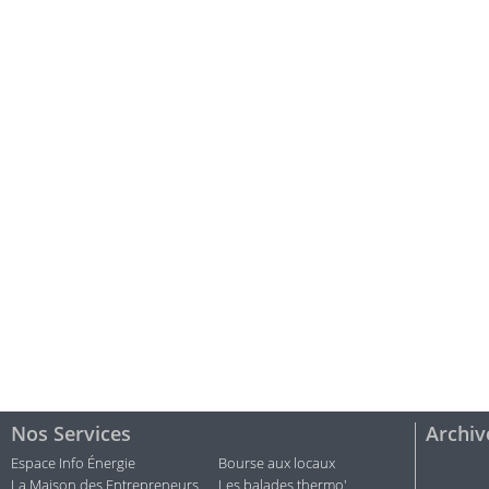
Nos Services
Archiv
Espace Info Énergie
Bourse aux locaux
La Maison des Entrepreneurs
Les balades thermo'