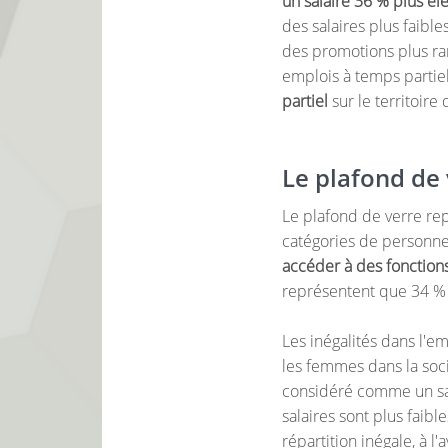
un salaire 36 % plus éle
des salaires plus faibl
des promotions plus rar
emplois à temps partiel
partiel
sur le territoir
Le plafond de 
Le plafond de verre r
catégories de personne
accéder à des fonction
représentent que 34 % 
Les inégalités dans l'em
les femmes dans la soci
considéré comme un sala
salaires sont plus faibl
répartition inégale, à 