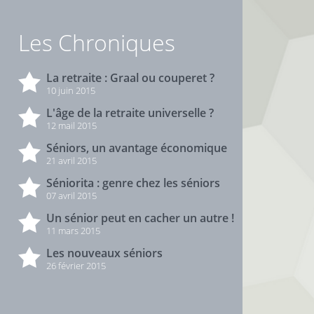
Les Chroniques
La retraite : Graal ou couperet ?
10 juin 2015
L'âge de la retraite universelle ?
12 mail 2015
Séniors, un avantage économique
21 avril 2015
Séniorita : genre chez les séniors
07 avril 2015
Un sénior peut en cacher un autre !
11 mars 2015
Les nouveaux séniors
26 février 2015