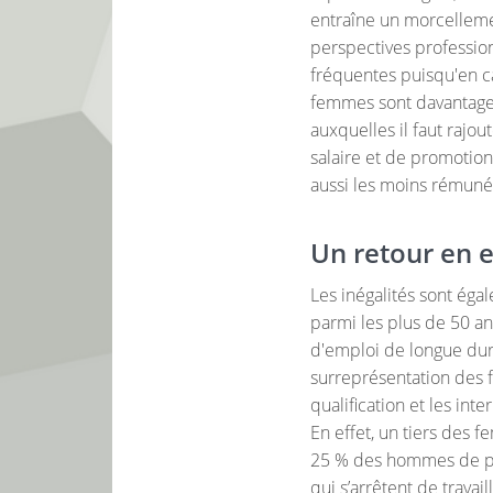
entraîne un morcellemen
perspectives profession
fréquentes puisqu'en c
femmes sont davantage s
auxquelles il faut rajou
salaire et de promotions
aussi les moins rémuné
Un retour en e
Les inégalités sont éga
parmi les plus de 50 
d'emploi de longue duré
surreprésentation des 
qualification et les in
En effet, un tiers des 
25 % des hommes de plu
qui s’arrêtent de travai