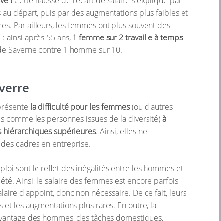
vé !
Cette hausse de l'écart de salaire s'explique par
es au départ, puis par des augmentations plus faibles et
es. Par ailleurs, les femmes ont plus souvent des
 : ainsi après 55 ans,
1 femme sur 2 travaille à temps
e de Saverne contre 1 homme sur 10.
verre
eprésente
la difficulté pour les femmes
(ou d'autres
s comme les personnes issues de la diversité)
à
s hiérarchiques supérieures
. Ainsi, elles ne
des cadres en entreprise.
ploi sont le reflet des inégalités entre les hommes et
été. Ainsi, le salaire des femmes est encore parfois
ire d'appoint, donc non nécessaire. De ce fait, leurs
es et les augmentations plus rares. En outre, la
l'avantage des hommes, des tâches domestiques,