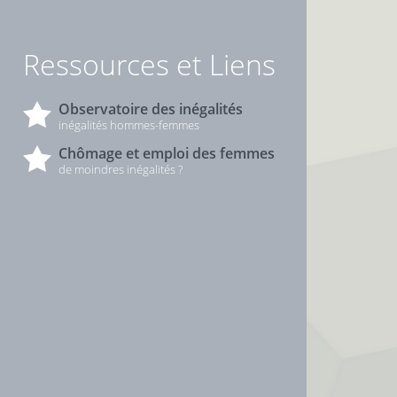
Ressources et Liens
Observatoire des inégalités
inégalités hommes-femmes
Chômage et emploi des femmes
de moindres inégalités ?